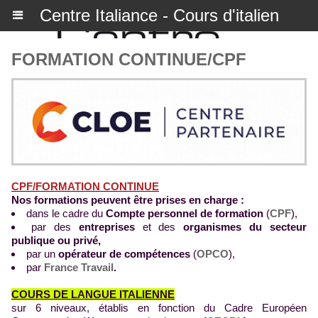
Centre Italiance - Cours d'italien
FORMATION CONTINUE/CPF
CPF/FORMATION CONTINUE
Nos formations peuvent être prises en charge :
dans le cadre du
Compte personnel de formation
(
CPF
),
par des
entreprises
et des
organismes du secteur
publique ou privé,
par un
opérateur de compétences
(
OPCO
),
par
France Travail
.
COURS DE LANGUE ITALIENNE
sur 6 niveaux, établis en fonction du Cadre Européen