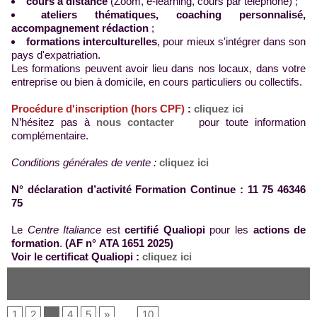
cours à distance
(Zoom, e-learning, cours par téléphone) ;
ateliers thématiques, coaching personnalisé,
accompagnement rédaction
;
formations interculturelles
, pour mieux s'intégrer dans son
pays d'expatriation.
Les formations peuvent avoir lieu dans nos locaux, dans votre
entreprise ou bien à domicile, en cours particuliers ou collectifs.
Procédure d'inscription (hors CPF)
:
cliquez ici
N’hésitez pas à
nous contacter
pour toute information
complémentaire.
Conditions générales de vente :
cliquez ici
N° déclaration d’activité Formation Continue : 11 75 46346
75
Le
Centre Italiance
est
certifié Qualiopi
pour les
actions de
formation
.
(AF n° ATA 1651 2025
)
Voir le certificat Qualiopi :
cliquez ici
Rédigé par Italiance C le Vendredi 24 Juillet 2026 à 17:27
|
Commentaires (0)
1
2
3
4
5
»
...
10