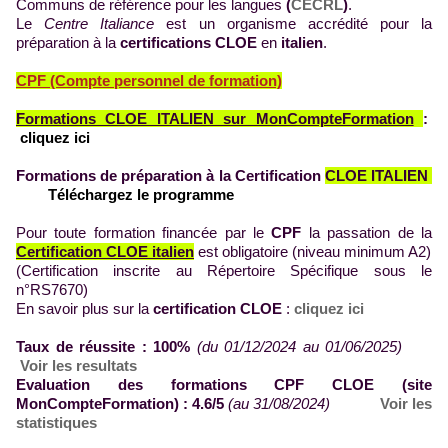
Communs de référence pour les langues
(
CECRL
)
.
Le
Centre Italiance
est un organisme accrédité pour la
préparation à la
certifications
CLOE
en
italien
.
CPF (Compte personnel de formation)
Formations CLOE ITALIEN sur MonCompteFormation
:
cliquez ici
Formations de préparation à la Certification
CLOE ITALIEN
Téléchargez le programme
Pour toute formation financée par le
CPF
la passation de la
Certification CLOE italien
est obligatoire (niveau minimum A2)
(Certification inscrite au Répertoire Spécifique sous le
n°RS7670)
En savoir plus sur la
certification CLOE
:
cliquez ici
Taux de réussite : 100%
(du 01/12/2024 au 01/06/2025)
Voir les resultats
Evaluation des formations CPF CLOE (site
MonCompteFormation) : 4.6/5
(au 31/08/2024)
Voir les
statistiques