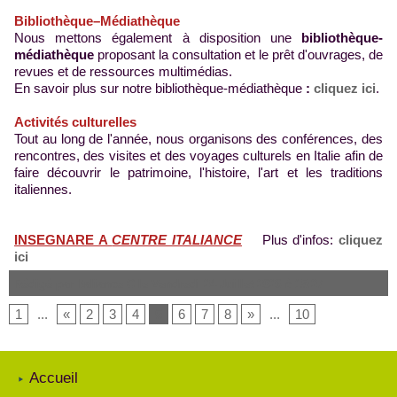
Bibliothèque–Médiathèque
Nous mettons également à disposition une
bibliothèque-
médiathèque
proposant la consultation et le prêt d'ouvrages, de
revues et de ressources multimédias.
En savoir plus sur notre bibliothèque-médiathèque
:
cliquez ici
.
Activités culturelles
Tout au long de l'année, nous organisons des conférences, des
rencontres, des visites et des voyages culturels en Italie afin de
faire découvrir le patrimoine, l'histoire, l'art et les traditions
italiennes.
INSEGNARE A
CENTRE ITALIANCE
Plus d'infos:
cliquez
ici
Rédigé par Italiance C le Vendredi 24 Juillet 2026 à 15:27
1
...
«
2
3
4
5
6
7
8
»
...
10
Accueil