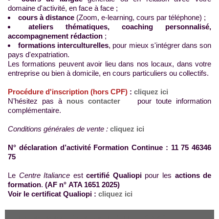
domaine d'activité, en face à face ;
cours à distance
(Zoom, e-learning, cours par téléphone) ;
ateliers thématiques, coaching personnalisé,
accompagnement rédaction
;
formations interculturelles
, pour mieux s'intégrer dans son
pays d'expatriation.
Les formations peuvent avoir lieu dans nos locaux, dans votre
entreprise ou bien à domicile, en cours particuliers ou collectifs.
Procédure d'inscription (hors CPF)
:
cliquez ici
N’hésitez pas à
nous contacter
pour toute information
complémentaire.
Conditions générales de vente :
cliquez ici
N° déclaration d’activité Formation Continue : 11 75 46346
75
Le
Centre Italiance
est
certifié Qualiopi
pour les
actions de
formation
.
(AF n° ATA 1651 2025
)
Voir le certificat Qualiopi :
cliquez ici
Rédigé par Italiance C le Vendredi 24 Juillet 2026 à 17:27
|