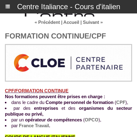
Centre Italiance - Cours d'italien
« Précédent
|
Accueil
|
Suivant »
FORMATION CONTINUE/CPF
CPF/FORMATION CONTINUE
Nos formations peuvent être prises en charge :
dans le cadre du
Compte personnel de formation
(
CPF
),
par des
entreprises
et des
organismes du secteur
publique ou privé,
par un
opérateur de compétences
(
OPCO
),
par
France Travail
.