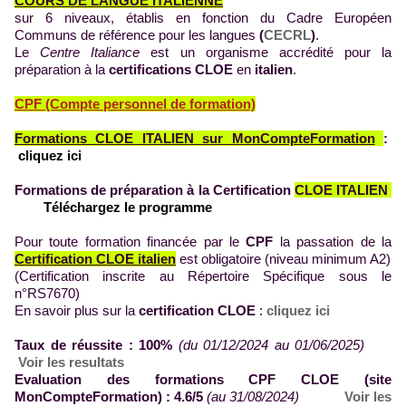
COURS DE LANGUE ITALIENNE
sur 6 niveaux, établis en fonction du Cadre Européen
Communs de référence pour les langues
(
CECRL
)
.
Le
Centre Italiance
est un organisme accrédité pour la
préparation à la
certifications
CLOE
en
italien
.
CPF (Compte personnel de formation)
Formations CLOE ITALIEN sur MonCompteFormation
:
cliquez ici
Formations de préparation à la Certification
CLOE ITALIEN
Téléchargez le programme
Pour toute formation financée par le
CPF
la passation de la
Certification CLOE italien
est obligatoire (niveau minimum A2)
(Certification inscrite au Répertoire Spécifique sous le
n°RS7670)
En savoir plus sur la
certification CLOE
:
cliquez ici
Taux de réussite : 100%
(du 01/12/2024 au 01/06/2025)
Voir les resultats
Evaluation des formations CPF CLOE (site
MonCompteFormation) : 4.6/5
(au 31/08/2024)
Voir les