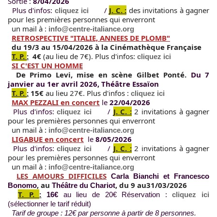
Sortie : 
8/04/2026 
Plus d'infos: 
 / 
J. C. :
des invitations à gagner 
cliquez ici
pour les premières personnes qui enverront 
  un mail à : 
info@centre-italiance.org
RETROSPECTIVE "ITALIE, ANNEES DE PLOMB"
du 19/3 au 15/04/2026 à la 
Cinémathèque Française
T. P.
:
4€
 (au lieu de 7€). 
Plus d'infos: 
cliquez ici
SI C'EST UN HOMME
De Primo Levi, 
mise en scène Gilbet Ponté.
Du 7 
janvier au 1er avril 2026, Théâtre Essaïon​
T. P.
:
15€ 
au lieu 27€. 
Plus d'infos : 
cliquez ici
MAX PEZZALI en concert
le 
22/04/2026 
  Plus d'infos: 
 / 
J. C. :
2 invitations à gagner 
cliquez ici
pour les premières personnes qui enverront 
  un mail à : 
info@centre-italiance.org
LIGABUE en concert
  le 
8/05/2026 
  Plus d'infos: 
 / 
J. C. :
2 invitations à gagner 
cliquez ici
pour les premières personnes qui enverront 
  un mail à : 
info@centre-italiance.org
LES AMOURS DIFFICILES
Carla Bianchi et Francesco 
,
au 
,
 d
u 9 au31/03/2026
Bonomo
Théâtre du Chariot
T. P.
:
16€
 au lieu de 20€ Réservation : 
cliquez ici
(sélectionner le tarif réduit) 
Tarif de groupe : 12€ par personne à partir de 8 personnes.