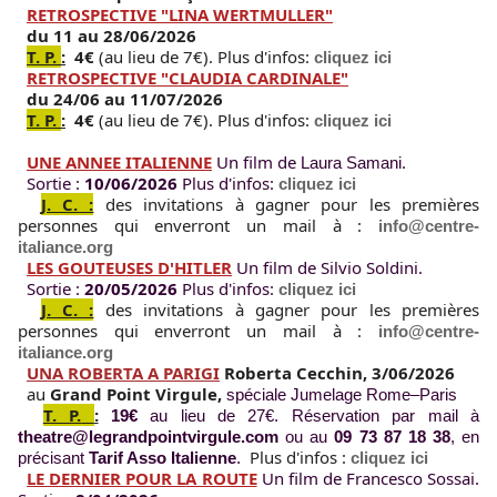
RETROSPECTIVE "LINA WERTMULLER"
du 11 au 28/06/2026 
T. P.
:
4€
 (au lieu de 7€). 
Plus d'infos: 
cliquez ici
RETROSPECTIVE "CLAUDIA CARDINALE"
du 24/06 au 11/07/2026
T. P.
:
4€
 (au lieu de 7€). 
Plus d'infos: 
cliquez ici
UNE ANNEE ITALIENNE
 Un film de 
. 
Laura Samani
  Sortie : 
10/06/2026 
Plus d'infos: 
cliquez ici
J. C. :
des invitations à gagner pour les premières 
personnes qui enverront un mail à : 
info@centre-
italiance.org
LES GOUTEUSES D'HITLER
 Un film de Silvio Soldini. 
  Sortie : 
20/05/2026 
Plus d'infos: 
cliquez ici
J. C. :
des invitations à gagner pour les premières 
personnes qui enverront un mail à : 
info@centre-
italiance.org
UNA ROBERTA A PARIGI
 Roberta Cecchin,
3/06/2026
au 
Grand Point Virgule
, 
spéciale Jumelage Rome–Paris 
T. P.
:
19€
 au lieu de 27€. Réservation par mail à 
theatre@legrandpointvirgule.com
 ou au 
09 73 87 18 38
, en 
Plus d'infos : 
précisant 
Tarif Asso Italienne
.  
cliquez ici
LE DERNIER POUR L
A ROUTE
 Un film de Francesco Sossai. 