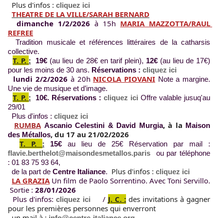
Plus d'infos : 
cliquez ici
THEATRE DE LA VILLE/SARAH BERNARD
dimanche 1/2/2026 
à 15h 
MARIA MAZZOTTA/RAUL 
REFREE
Tradition musicale et références littéraires de la catharsis 
collective. 
T. P.
:
19€
 (au lieu de 28€ en tarif plein), 
12€
 (au lieu de 17€) 
pour les moins 
de 30 ans. 
Réservations : 
cliquez ici
lundi 2/2/2026
 à 20h ​
NICOLA PIOVANI
Note a margine. 
Une vie de musique et d’image. 
T. P.
:
10€. Réservations : 
cliquez ici
Offre valable jusuq'au 
29/01
Plus d'infos : 
cliquez ici
RUMBA
,
à la 
Ascanio Celestini & David Murgia
Maison 
, d
u 17 au 21/02/2026
des Métallos
T. P.
:
15€
 au lieu de 25€ Réservation par mail : 
flavie.berthelot@maisondesmetallos.paris
  ou par téléphone 
: 01 83 75 93 64, 
 Plus d'infos : 
  de la part de 
Centre Italiance
. 
cliquez ici
LA GRAZIA
 Un film de Paolo Sorrentino. Avec Toni Servillo. 
 Sortie : 
28/01/2026 
  Plus d'infos: 
 / 
J. C. :
des invitations à gagner 
cliquez ici
pour les premières personnes qui enverront 
  un mail à : 
info@centre-italiance.org