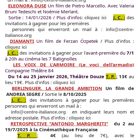
ELEONORA DUSE
 Un film de Pietro Marcello. Avec Valeria 
Bruni Tedeschi et Noémie Merlant.   
  Sortie : 14/01/2026 / Plus d'infos: 
J. C. :
des 
cliquez ici
invitations à gagner pour les premières 
  personnes qui enverront un mail à : 
info@centre-
italiance.org
DIAMANTI
 Un film de Ferzan Özpetek / 
Plus d'infos : 
cliquez ici
J. C. :
des invitations à gagner pour l'a
vant-première du
 7/1
à 20h au cinéma les 7 Batignolles 
LES VOIX DE L'ARMOIRE (Le voci dell’armadio)
Compagnie Théâtre 84   
Du 14 au 25 janvier 2026, Théâtre Douze
T. P.
:
13€ 
au 
lieu 19€. 
Plus d'infos : 
cliquez ici
BERLINGUER. LA GRANDE AMBITION
 Un film de 
ANDREA SEGRE / 
Sortie le 
8/10/
2025
J. C. :
des invitations à gagner pour les premières 
personnes qui enverront un mail à :
en indiquant leurs nom et 
info@centre-italiance.org
adresse postale. Plus d'infos : 
cliquez ici
RETROSPECTIVE "ANTONIO MARGHERITI"
 du 2 au 
19/7/2025 à la 
Cinémathèque Française
T. P.
:
4€
 (au lieu de 7€),
 avec le 