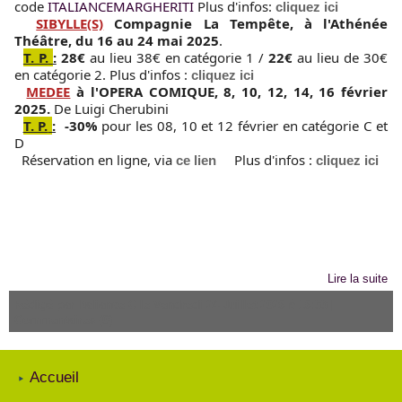
code 
ITALIANCEMARGHERITI 
Plus d'infos: 
cliquez ici
SIBYLLE(S)
Compagnie 
La Tempête
,
 à l'
Athénée 
Théâtre, d
u 16 au 24 mai 2025
.
T. P.
:
28€ 
au lieu 38€ en catégorie 1 / 
22€ 
au lieu de 30€ 
en catégorie 2. 
Plus d'infos : 
cliquez ici
MEDEE
 à l'OPERA COMIQUE, 8, 10, 12, 14, 16
 février 
2025.
De Luigi Cherubini
T. P.
:
-30% 
pour les 08, 10 et 12 février en catégorie C et 
D
Réservation en ligne,
 via 
 Plus d'infos : 
ce lien
cliquez ici
Lire la suite
Rédigé par Italiance C le Vendredi 24 Juillet 2026 à 16:33
|
Commentaires (0)
Accueil